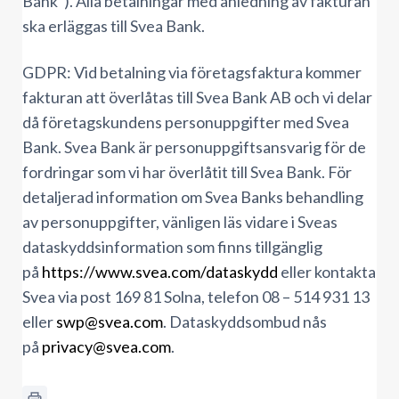
Bank”). Alla betalningar med anledning av fakturan
ska erläggas till Svea Bank.
GDPR: Vid betalning via företagsfaktura kommer
fakturan att överlåtas till Svea Bank AB och vi delar
då företagskundens personuppgifter med Svea
Bank. Svea Bank är personuppgiftsansvarig för de
fordringar som vi har överlåtit till Svea Bank. För
detaljerad information om Svea Banks behandling
av personuppgifter, vänligen läs vidare i Sveas
dataskyddsinformation som finns tillgänglig
på
https://www.svea.com/dataskydd
eller kontakta
Svea via post 169 81 Solna, telefon 08 – 514 931 13
eller
swp@svea.com
. Dataskyddsombud nås
på
privacy@svea.com
.