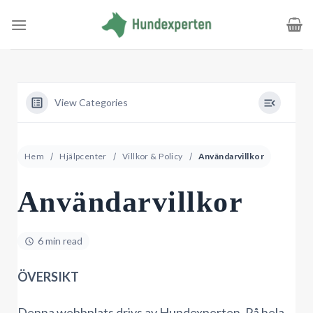
Skip
to
content
View Categories
Hem
Hjälpcenter
Villkor & Policy
Användarvillkor
Användarvillkor
6 min read
ÖVERSIKT
Denna webbplats drivs av Hundexperten. På hela