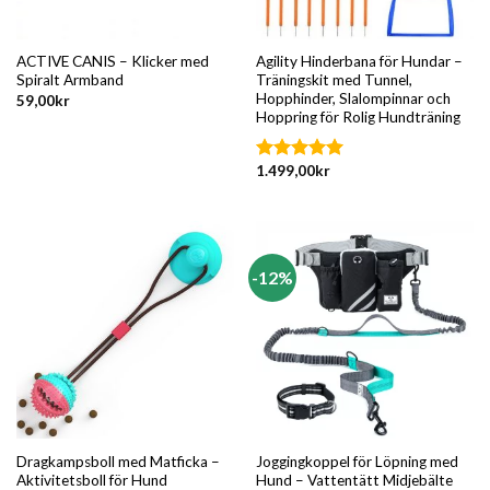
ACTIVE CANIS – Klicker med
Agility Hinderbana för Hundar –
Spiralt Armband
Träningskit med Tunnel,
Hopphinder, Slalompinnar och
59,00
kr
Hoppring för Rolig Hundträning
1.499,00
kr
Betygsatt
5.00
av 5
-12%
Dragkampsboll med Matficka –
Joggingkoppel för Löpning med
Aktivitetsboll för Hund
Hund – Vattentätt Midjebälte