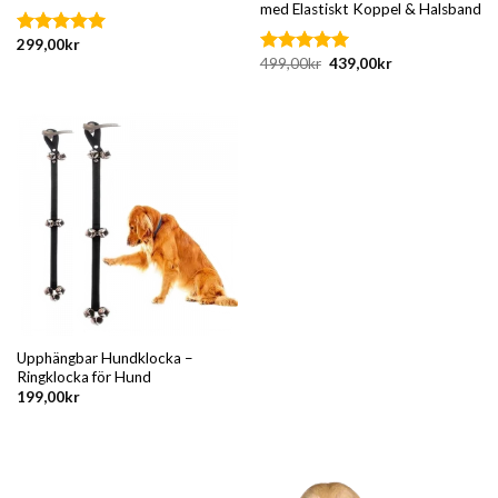
med Elastiskt Koppel & Halsband
299,00
kr
Betygsatt
Det
Det
499,00
kr
439,00
kr
5.00
av 5
Betygsatt
ursprungliga
nuvarande
5.00
av 5
priset
priset
var:
är:
499,00kr.
439,00kr.
Upphängbar Hundklocka –
Ringklocka för Hund
199,00
kr