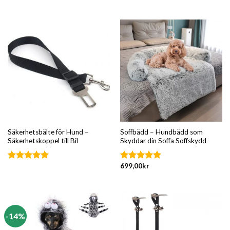
ursprungliga
nuvarande
4.62
av 5
priset
priset
var:
är:
499,00kr.
299,00kr.
Säkerhetsbälte för Hund –
Soffbädd – Hundbädd som
Säkerhetskoppel till Bil
Skyddar din Soffa Soffskydd
699,00
kr
Betygsatt
Betygsatt
4.50
av 5
4.72
av 5
-14%