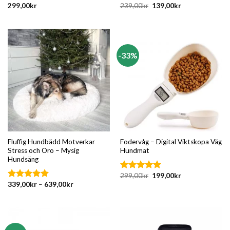
Det
Det
299,00
kr
239,00
kr
139,00
kr
Betygsatt
Betygsatt
ursprungliga
nuvarande
4.63
av 5
4.75
av 5
priset
priset
var:
är:
239,00kr.
139,00kr.
-33%
Fluffig Hundbädd Motverkar
Fodervåg – Digital Viktskopa Väg
Stress och Oro – Mysig
Hundmat
Hundsäng
Det
Det
299,00
kr
199,00
kr
Betygsatt
ursprungliga
nuvarande
339,00
kr
–
639,00
kr
5.00
av 5
Betygsatt
priset
priset
4.65
av 5
var:
är:
299,00kr.
199,00kr.