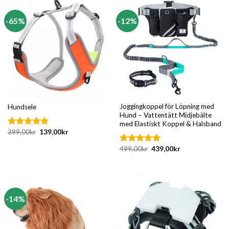
-65%
-12%
Joggingkoppel för Löpning med
Hundsele
Hund – Vattentätt Midjebälte
med Elastiskt Koppel & Halsband
Det
Det
399,00
kr
139,00
kr
Betygsatt
ursprungliga
nuvarande
4.67
av 5
priset
priset
Det
Det
499,00
kr
439,00
kr
Betygsatt
var:
är:
ursprungliga
nuvarande
399,00kr.
139,00kr.
5.00
av 5
priset
priset
var:
är:
499,00kr.
439,00kr.
-14%