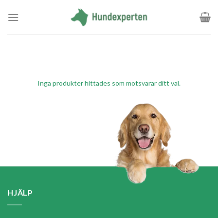
Skip
to
content
Inga produkter hittades som motsvarar ditt val.
HJÄLP