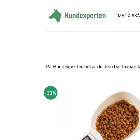
Skip
to
MAT & SK
content
På Hundexperten hittar du dem bästa matskå
-33%