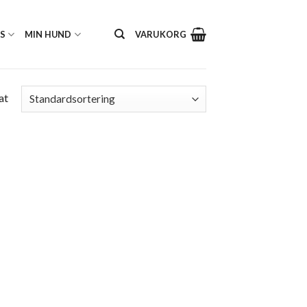
S
MIN HUND
VARUKORG
at