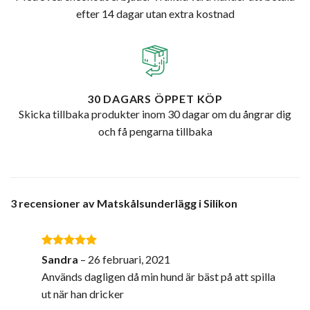
efter 14 dagar utan extra kostnad
30 DAGARS ÖPPET KÖP
Skicka tillbaka produkter inom 30 dagar om du ångrar dig
och få pengarna tillbaka
3 recensioner av
Matskålsunderlägg i Silikon
Betygsatt
5
Sandra
–
26 februari, 2021
av 5
Används dagligen då min hund är bäst på att spilla
ut när han dricker