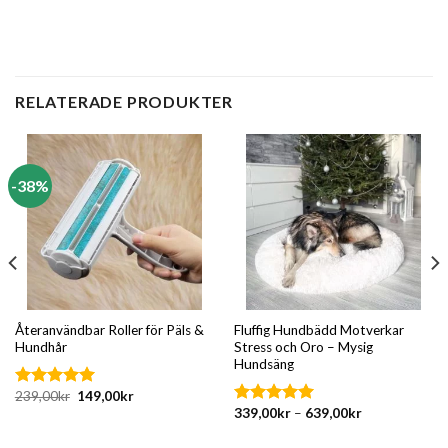
RELATERADE PRODUKTER
-38%
Återanvändbar Roller för Päls &
Fluffig Hundbädd Motverkar
Hundhår
Stress och Oro – Mysig
Hundsäng
Det
Det
239,00
kr
149,00
kr
Betygsatt
ursprungliga
nuvarande
339,00
kr
–
639,00
kr
4.76
av 5
Betygsatt
priset
priset
4.65
av 5
var:
är:
239,00kr.
149,00kr.