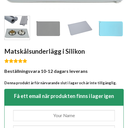
Matskålsunderlägg i Silikon
Betygsatt
Beställningsvara 10-12 dagars leverans
5.00
av 5
baserat på
kundrecensioner
Denna produkt är för närvarande slut i lager och är inte tillgänglig.
Få ett email när produkten finns i lager igen