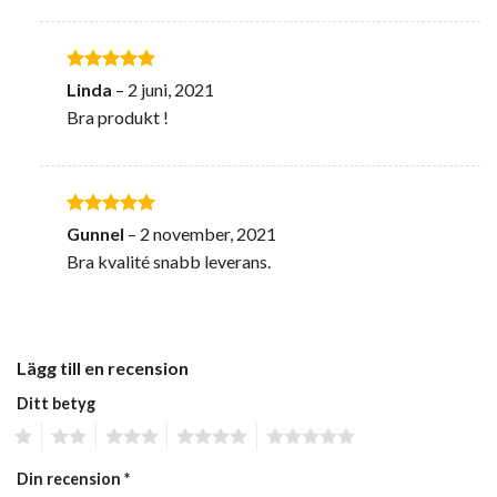
Betygsatt
5
Linda
–
2 juni, 2021
av 5
Bra produkt !
Betygsatt
5
Gunnel
–
2 november, 2021
av 5
Bra kvalité snabb leverans.
Lägg till en recension
Ditt betyg
1
2
3
4
5
Din recension
*