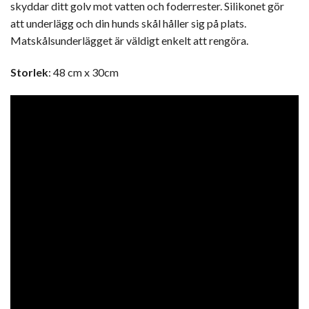
skyddar ditt golv mot vatten och foderrester. Silikonet gör
att underlägg och din hunds skål håller sig på plats.
Matskålsunderlägget är väldigt enkelt att rengöra.
Storlek
: 48 cm x 30cm