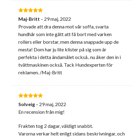
Betygsatt
5
Maj-Britt
–
29 maj, 2022
av 5
Provade att dra denna mot vår soffa, svarta
hundhår som inte gått att få bort med varken
rollers eller borstar, men denna snappade upp de
mesta! Dom har ju lite klister på sig som är
perfekta i detta ändamålet också.. nu åker den in i
tvättmaskinen också. Tack Hundexperten för
reklamen. /Maj-Britt
Betygsatt
5
Solveig
–
29 maj, 2022
av 5
En recension från mig!
Frakten tog 2 dagar, väldigt snabbt.
Varorna verkar helt enligt sidans beskrivningar, och