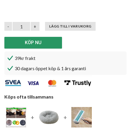
Hårborttagare Pälsborttagare - För Tvättmaskin och Kläder 2-
LÄGG TILL I VARUKORG
KÖP NU
39kr frakt
30 dagars öppet köp & 1 års garanti
Köps ofta tillsammans
+
+