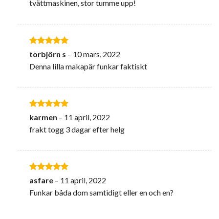
tvättmaskinen, stor tumme upp!
Betygsatt
5
torbjörn s
–
10 mars, 2022
av 5
Denna lilla makapär funkar faktiskt
Betygsatt
5
karmen
–
11 april, 2022
av 5
frakt togg 3 dagar efter helg
Betygsatt
5
asfare
–
11 april, 2022
av 5
Funkar båda dom samtidigt eller en och en?