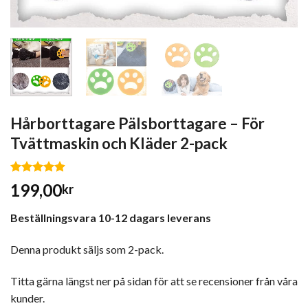
Hårborttagare Pälsborttagare – För
Tvättmaskin och Kläder 2-pack
Betygsatt
199,00
kr
4.60
av 5
baserat på
kundrecensioner
Beställningsvara 10-12 dagars leverans
Denna produkt säljs som 2-pack.
Titta gärna längst ner på sidan för att se recensioner från våra
kunder.