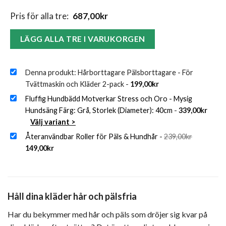
Pris för alla tre:
687,00
kr
LÄGG ALLA TRE I VARUKORGEN
Denna produkt: Hårborttagare Pälsborttagare - För
Tvättmaskin och Kläder 2-pack
-
199,00
kr
Fluffig Hundbädd Motverkar Stress och Oro - Mysig
Hundsäng Färg: Grå, Storlek (Diameter): 40cm
-
339,00
kr
Välj variant >
Det
Återanvändbar Roller för Päls & Hundhår
-
239,00
kr
ursprungl
Det
priset
149,00
kr
nuvarande
var:
priset
239,00kr.
är:
149,00kr.
Håll dina kläder hår och pälsfria
Har du bekymmer med hår och päls som dröjer sig kvar på