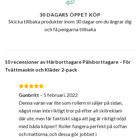
30 DAGARS ÖPPET KÖP
Skicka tillbaka produkter inom 30 dagar om du ångrar dig
och få pengarna tillbaka
10 recensioner av
Hårborttagare Pälsborttagare – För
Tvättmaskin och Kläder 2-pack
Betygsatt
5
Gunbritt
–
5 februari, 2022
av 5
Denna varan var lite som rollern ni säljer på sidan,
något man inte riktigt tror på efter all skitreklam
där ute, men får faktiskt säga att jag är riktigt nöjd
med båda köpen!! Roller fungera perfekt på soffan
och mattorna, och dessa gör jobbet i