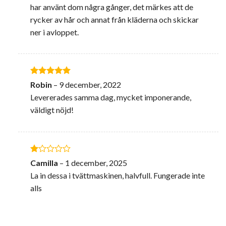
har använt dom några gånger, det märkes att de
rycker av hår och annat från kläderna och skickar
ner i avloppet.
Betygsatt
5
Robin
–
9 december, 2022
av 5
Levererades samma dag, mycket imponerande,
väldigt nöjd!
Betygsatt
Camilla
–
1 december, 2025
1
La in dessa i tvättmaskinen, halvfull. Fungerade inte
av
5
alls