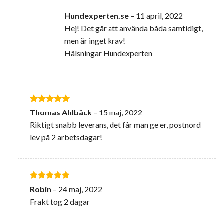
Hundexperten.se
–
11 april, 2022
Hej! Det går att använda båda samtidigt,
men är inget krav!
Hälsningar Hundexperten
Betygsatt
5
Thomas Ahlbäck
–
15 maj, 2022
av 5
Riktigt snabb leverans, det får man ge er, postnord
lev på 2 arbetsdagar!
Betygsatt
5
Robin
–
24 maj, 2022
av 5
Frakt tog 2 dagar