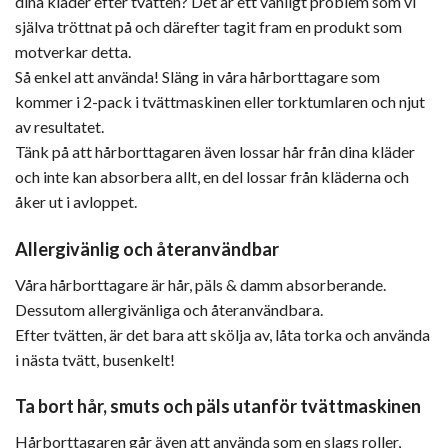
dina kläder efter tvätten? Det är ett vanligt problem som vi
själva tröttnat på och därefter tagit fram en produkt som
motverkar detta.
Så enkel att använda! Släng in våra hårborttagare som
kommer i 2-pack i tvättmaskinen eller torktumlaren och njut
av resultatet.
Tänk på att hårborttagaren även lossar hår från dina kläder
och inte kan absorbera allt, en del lossar från kläderna och
åker ut i avloppet.
Allergivänlig och återanvändbar
Våra hårborttagare är hår, päls & damm absorberande.
Dessutom allergivänliga och återanvändbara.
Efter tvätten, är det bara att skölja av, låta torka och använda
i nästa tvätt, busenkelt!
Ta bort hår, smuts och päls utanför tvättmaskinen
Hårborttagaren går även att använda som en slags roller,