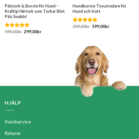
Pälstork & Borste för Hund –
Hundborste Tovutredare för
Kraftig Hårtork som Torkar Blöt
Hund och Katt
Päls Snabbt
Det
Det
299,00
kr
199,00
kr
Betygsatt
ursprungliga
nuvarande
Det
Det
499,00
kr
299,00
kr
4.83
av 5
Betygsatt
priset
priset
ursprungliga
nuvarande
4.62
av 5
var:
är:
priset
priset
299,00kr.
199,00kr.
var:
är:
499,00kr.
299,00kr.
HJÄLP
Kundservice
Returer