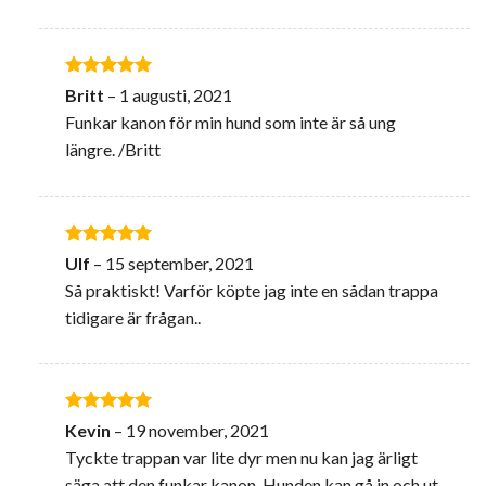
Betygsatt
5
Britt
–
1 augusti, 2021
av 5
Funkar kanon för min hund som inte är så ung
längre. /Britt
Betygsatt
5
Ulf
–
15 september, 2021
av 5
Så praktiskt! Varför köpte jag inte en sådan trappa
tidigare är frågan..
Betygsatt
5
Kevin
–
19 november, 2021
av 5
Tyckte trappan var lite dyr men nu kan jag ärligt
säga att den funkar kanon. Hunden kan gå in och ut