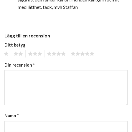
med lätthet. tack, mvh Staffan
Lägg till en recension
Ditt betyg
1
2
3
4
5
Din recension
*
Namn
*