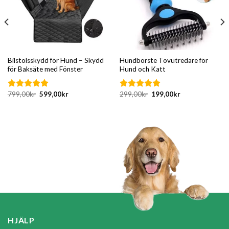
Bilstolsskydd för Hund – Skydd
Hundborste Tovutredare för
för Baksäte med Fönster
Hund och Katt
Det
Det
Det
Det
799,00
kr
599,00
kr
299,00
kr
199,00
kr
Betygsatt
Betygsatt
ursprungliga
nuvarande
ursprungliga
nuvarande
5.00
av 5
4.83
av 5
priset
priset
priset
priset
var:
är:
var:
är:
799,00kr.
599,00kr.
299,00kr.
199,00kr.
HJÄLP