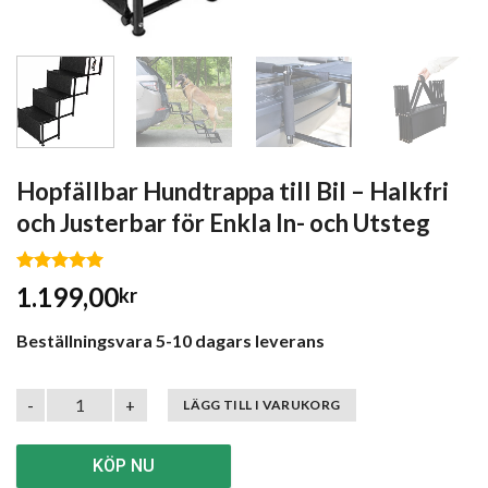
Hopfällbar Hundtrappa till Bil – Halkfri
och Justerbar för Enkla In- och Utsteg
Betygsatt
1.199,00
kr
5.00
av 5
baserat på
kundrecensioner
Beställningsvara 5-10 dagars leverans
Hopfällbar Hundtrappa till Bil – Halkfri och Justerbar för Enkla
LÄGG TILL I VARUKORG
KÖP NU