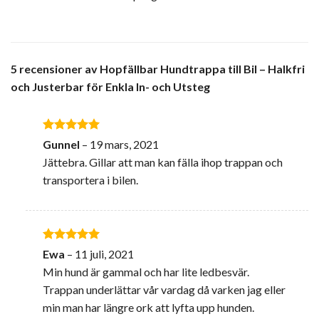
5 recensioner av
Hopfällbar Hundtrappa till Bil – Halkfri
och Justerbar för Enkla In- och Utsteg
Betygsatt
5
Gunnel
–
19 mars, 2021
av 5
Jättebra. Gillar att man kan fälla ihop trappan och
transportera i bilen.
Betygsatt
5
Ewa
–
11 juli, 2021
av 5
Min hund är gammal och har lite ledbesvär.
Trappan underlättar vår vardag då varken jag eller
min man har längre ork att lyfta upp hunden.