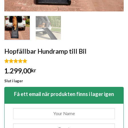
Hopfällbar Hundramp till Bil
Betygsatt
1.299,00
kr
5.00
av 5
baserat på
Slut i lager
kundrecension
Få ett email när produkten finns i lager igen