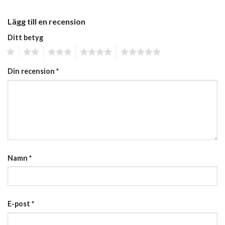
Lägg till en recension
Ditt betyg
1
2
3
4
5
Din recension
*
Namn
*
E-post
*