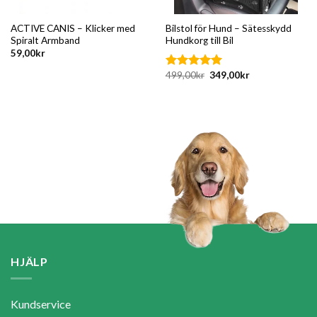
ACTIVE CANIS – Klicker med
Bilstol för Hund – Sätesskydd
Spiralt Armband
Hundkorg till Bil
59,00
kr
Det
Det
499,00
kr
349,00
kr
Betygsatt
ursprungliga
nuvarande
4.75
av 5
priset
priset
var:
är:
499,00kr.
349,00kr.
HJÄLP
Kundservice