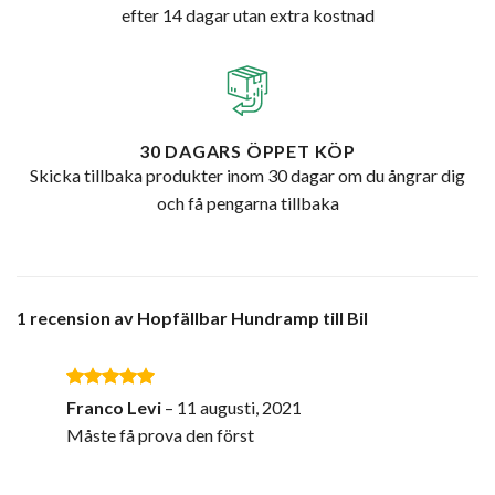
efter 14 dagar utan extra kostnad
30 DAGARS ÖPPET KÖP
Skicka tillbaka produkter inom 30 dagar om du ångrar dig
och få pengarna tillbaka
1 recension av
Hopfällbar Hundramp till Bil
Betygsatt
5
Franco Levi
–
11 augusti, 2021
av 5
Måste få prova den först