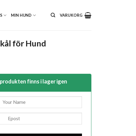
S
MIN HUND
VARUKORG
kål för Hund
et
iga
uvarande
riset
r:
 produkten finns i lager igen
49,00kr.