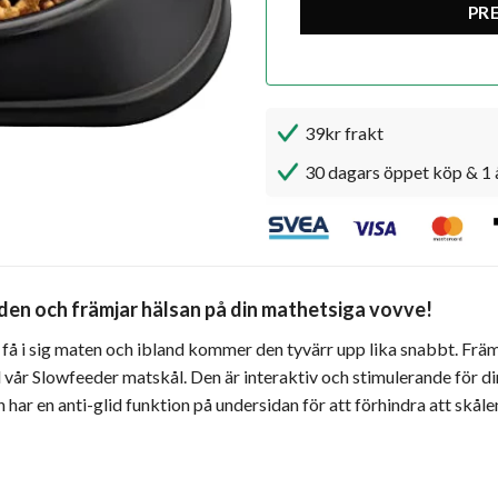
39kr frakt
30 dagars öppet köp & 1 
den och främjar hälsan på din mathetsiga vovve!
att få i sig maten och ibland kommer den tyvärr upp lika snabbt. Fr
vår Slowfeeder matskål. Den är interaktiv och stimulerande för di
har en anti-glid funktion på undersidan för att förhindra att skålen