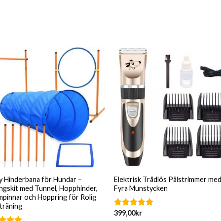
ty Hinderbana för Hundar –
Elektrisk Trådlös Pälstrimmer me
ngskit med Tunnel, Hopphinder,
Fyra Munstycken
mpinnar och Hoppring för Rolig
träning
399,00
kr
Betygsatt