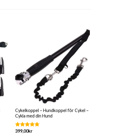
d
Cykelkoppel – Hundkoppel för Cykel –
Cykla med din Hund
399,00
kr
Betygsatt