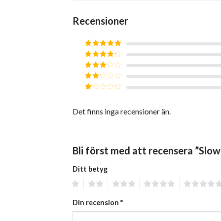
Recensioner
Betygsatt
5
av 5
Betygsatt
4
av 5
Betygsatt
3
av 5
Betygsatt
2
av
Betygsatt
5
1
Det finns inga recensioner än.
av
5
Bli först med att recensera ”Sl
Ditt betyg
1
2
3
4
5
Din recension
*