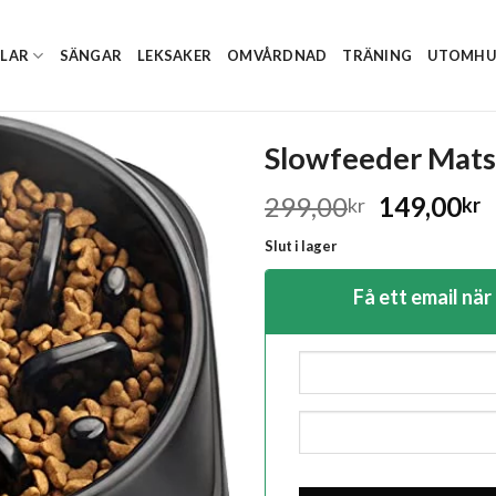
ÅLAR
SÄNGAR
LEKSAKER
OMVÅRDNAD
TRÄNING
UTOMHU
Slowfeeder Mats
Det
D
299,00
149,00
kr
kr
ursprungl
n
Slut i lager
priset
p
var:
ä
Få ett email när
299,00kr.
1