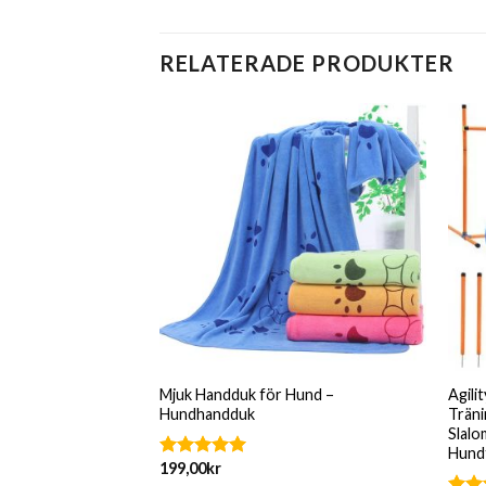
RELATERADE PRODUKTER
Hund – Skydd för
Mjuk Handduk för Hund –
Agili
ter
Hundhandduk
Träni
Slalo
Hund
Det
r
199,00
kr
Betygsatt
liga
nuvarande