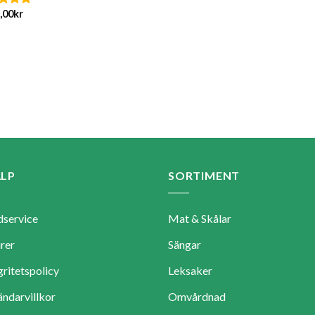
5.00
av 5
,00
kr
satt
av 5
ÄLP
SORTIMENT
service
Mat & Skålar
rer
Sängar
gritetspolicy
Leksaker
ndarvillkor
Omvårdnad