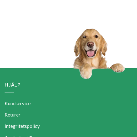
Betygsatt
4.50
av 5
HJÄLP
Kundservice
Returer
Integritetspolicy