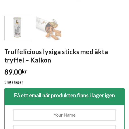
Truffelicious lyxiga sticks med äkta
tryffel – Kalkon
89,00
kr
Slut i lager
Få ett email när produkten finns i lager igen