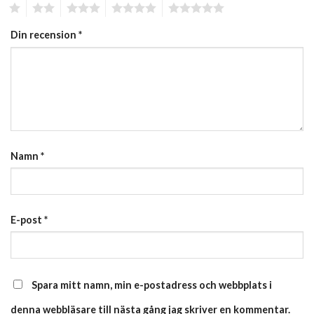
1
2
3
4
5
Din recension
*
Namn
*
E-post
*
Spara mitt namn, min e-postadress och webbplats i
denna webbläsare till nästa gång jag skriver en kommentar.