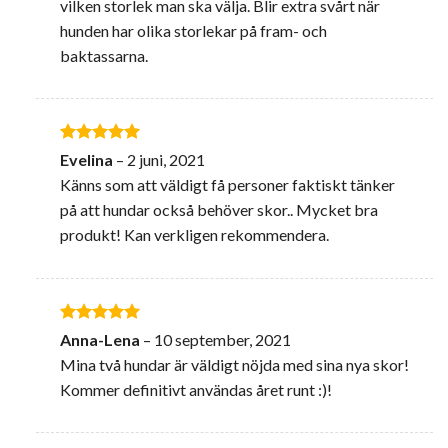
vilken storlek man ska välja. Blir extra svårt när
hunden har olika storlekar på fram- och
baktassarna.
Betygsatt
5
Evelina
–
2 juni, 2021
av 5
Känns som att väldigt få personer faktiskt tänker
på att hundar också behöver skor.. Mycket bra
produkt! Kan verkligen rekommendera.
Betygsatt
5
Anna-Lena
–
10 september, 2021
av 5
Mina två hundar är väldigt nöjda med sina nya skor!
Kommer definitivt användas året runt :)!