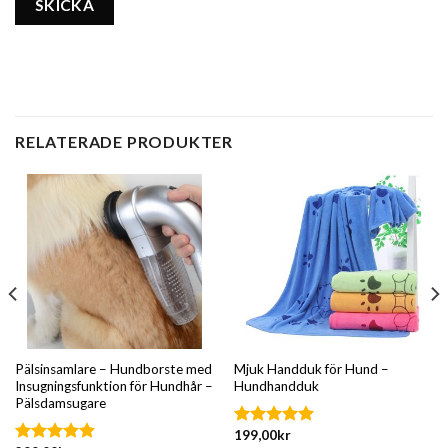
RELATERADE PRODUKTER
Pälsinsamlare – Hundborste med
Mjuk Handduk för Hund –
Insugningsfunktion för Hundhår –
Hundhandduk
Pälsdamsugare
199,00
kr
Betygsatt