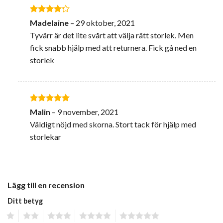
Betygsatt
Madelaine
–
29 oktober, 2021
4
av 5
Tyvärr är det lite svårt att välja rätt storlek. Men
fick snabb hjälp med att returnera. Fick gå ned en
storlek
Betygsatt
5
Malin
–
9 november, 2021
av 5
Väldigt nöjd med skorna. Stort tack för hjälp med
storlekar
Lägg till en recension
Ditt betyg
1
2
3
4
5