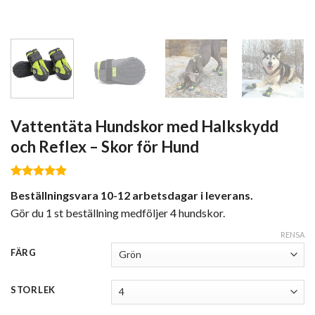
Vattentäta Hundskor med Halkskydd
och Reflex – Skor för Hund
Betygsatt
Beställningsvara 10-12 arbetsdagar i leverans.
4.60
av 5
baserat på
Gör du 1 st beställning medföljer 4 hundskor.
kundrecensioner
RENSA
FÄRG
STORLEK