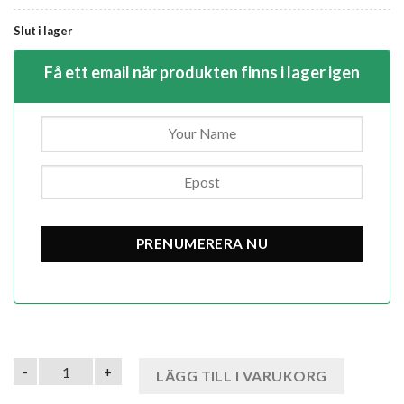
Slut i lager
Få ett email när produkten finns i lager igen
Vattentäta Hundskor med Halkskydd och Reflex - Skor för Hu
LÄGG TILL I VARUKORG