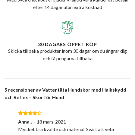
efter 14 dagar utan extra kostnad
30 DAGARS ÖPPET KÖP
Skicka tillbaka produkter inom 30 dagar om du ångrar dig
och få pengarna tillbaka
5 recensioner av
Vattentäta Hundskor med Halkskydd
och Reflex – Skor för Hund
Betygsatt
Anna J
–
18 mars, 2021
4
av 5
Mycket bra kvalité och material. Svårt att veta