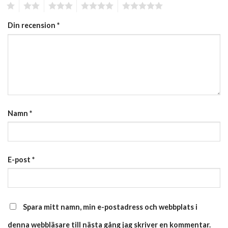
1
2
3
4
5
Din recension
*
Namn
*
E-post
*
Spara mitt namn, min e-postadress och webbplats i
denna webbläsare till nästa gång jag skriver en kommentar.