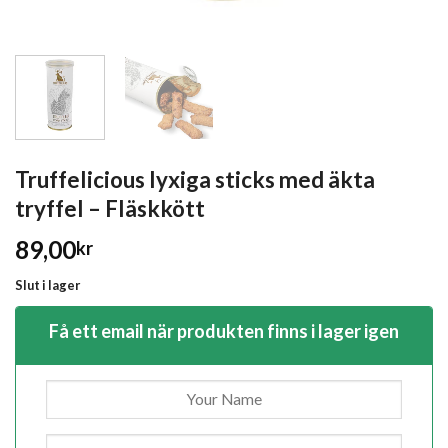
Truffelicious lyxiga sticks med äkta
tryffel – Fläskkött
89,00
kr
Slut i lager
Få ett email när produkten finns i lager igen